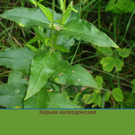
Зорька калхедонская