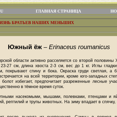
RU
ГЛАВНАЯ СТРАНИЦА
НО
ИЗНЬ БРАТЬЕВ НАШИХ МЕНЬШИХ
Южный ёж
–
Erinaceus roumanicus
ской области активно расселяется со второй половины X
23-27 см, длина хвоста 2-3 см, вес до 1 кг. Иглы гладк
, покрывают спину и бока. Окраска груди светлая, а 
стречается на всей территории, кроме юго-западных сте
болот избегает, предпочитает разреженные лесные уча
щественно в тёмное время суток.
упными насекомыми, мышами, полевками, птенцами и яй
й, рептилий и трупы животных. На зиму впадает в спячку,
дит после выхода из оцепенения. Самцы в период р