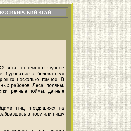
ВОСИБИРСКИЙ КРАЙ
X века, он немного крупнее
ие, буроватые, с беловатыми
брюшко несколько темнее. В
пных районов. Леса, поляны,
стки, речные поймы, дачные
цами птиц, гнездящихся на
 забравшись в нору или нишу
азмножения издают низкие