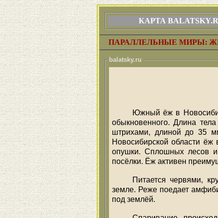
КАРТА BALATSKY.
ПАРАЛЛЕЛЬНЫЕ МИРЫ: Ж
balatsky.ru
Южный ёж в Новосибир
обыкновенного. Длина тела 
штрихами, длиной до 35 мм
Новосибирской области ёж в
опушки. Сплошных лесов и 
посёлки. Ёж активен преиму
Питается червями, кр
земле. Реже поедает амфиби
под землёй.
Спаривание происхо