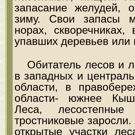
запасание желудей, 
зиму. Свои запасы 
норах, скворечниках,
упавших деревьев или 
Обитатель лесов и 
в западных и централ
области, в правобер
области- южнее Кышт
Леса, лесостепные
тростниковые заросли
открытые участки ле