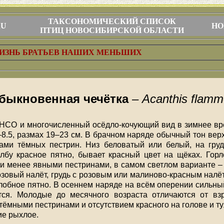
ТАКСОНОМИЧЕСКИЙ СПИСОК
RU
НО
ПТИЦ НОВОСИБИРСКОЙ ОБЛАСТИ
ИЗНЬ БРАТЬЕВ НАШИХ МЕНЬШИХ
быкновенная чечётка
–
Acanthis flam
 НСО и многочисленный осёдло-кочующий вид в зимнее вр
9–8.5, размах 19–23 см. В брачном наряде обычный тон верх
ами тёмных пестрин. Низ беловатый или белый, на гру
бу красное пятно, бывает красный цвет на щёках. Горл
ли менее явными пестринами, в самом светлом варианте – 
зовый налёт, грудь с розовым или малиново-красным налёто
 лобное пятно. В осеннем наряде на всём оперении сильны
тся. Молодые до месячного возраста отличаются от вз
тёмными пестринами и отсутствием красного на голове и т
ие рыхлое.