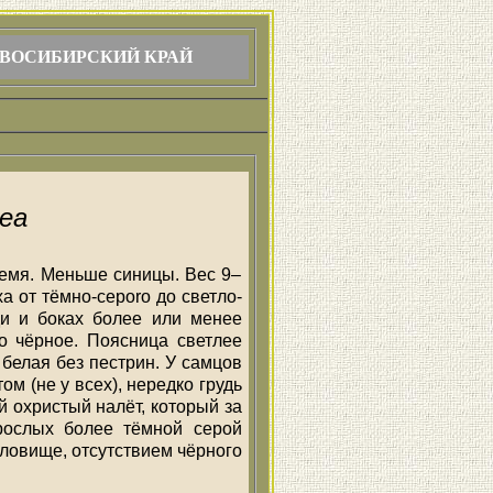
ВОСИБИРСКИЙ КРАЙ
mea
емя. Меньше синицы. Вес 9–
а от тёмно-ceporo до светло-
ди и боках более или менее
о чёрное. Поясница светлее
белая без пестрин. У самцов
м (не у всех), нередко грудь
й охристый налёт, который за
рослых более тёмной серой
уловище, отсутствием чёрного