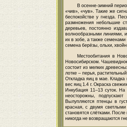
В осенне-зимний период
«чив», «чув». Такие же сиг
беспокойстве у гнезда. Пе
размножения небольшие ст
деревьев, постоянно изда
волнообразными линиями, и
их в зобе, а также семенами
семена берёзы, ольхи, хвой
Местообитания в Ново
Новосибирском. Чашевидное,
состоит из мелких древесных
лотке – перья, растительный 
Откладка яиц в мае. Кладка и
вес яиц 1.4 г. Окраска свеж
Инкубация 11–13 суток. На 
неосторожны, подпускают
Вылупляются птенцы в густ
красная, с двумя светлыми
становятся слётками. После 
никогда не возвращаются гн