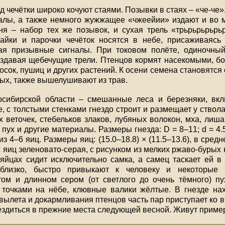
 чечётки широко кочуют стаями. Позывки в стаях – «че-че»,
налы, а также немного жужжащее «чжеейии» издают и во м
сня – набор тех же позывок, и сухая трель «трьрьрьрьр
айки и парочки чечёток носятся в небе, присаживаясь
вая призывные сигналы. При токовом полёте, одиночны
здавая щебечущие трели. Птенцов кормят насекомыми, бо
 осок, пушиц и других растений. К осени семена становятся
ных, также вышелушивают из трав.
сибирской области – смешанные леса и березняки, вкл
 с толстыми стенками гнездо строит и размещает у ствола
 веточек, стебельков злаков, лубяных волокон, мха, лиша
пух и другие материалы. Размеры гнезда: D = 8–11; d = 4.5–
з 4–6 яиц. Размеры яиц: (15.0–18.8) × (11.5–13.6), в сред
их яиц зеленовато-серая, с рисунком из мелких ржаво-бурых
яйцах сидит исключительно самка, а самец таскает ей в 
 близко, быстро привыкают к человеку и некоторые 
ом и длинном сером (от светлого до очень тёмного) пух
 точками на нёбе, клювные валики жёлтые. В гнезде нах
вылета и докармливания птенцов часть пар приступает ко 
ездиться в прежние места следующей весной. Живут пример