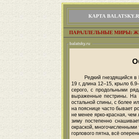
КАРТА BALATSKY.
ПАРАЛЛЕЛЬНЫЕ МИРЫ: Ж
balatsky.ru
О
Редкий гнездящийся в
19 г, длина 12–15, крыло 6.
серого, с продольными ряд
выраженные пестрины. На л
остальной спины, с более и
на пояснице часто бывает ро
не менее ярко-красная, чем
зиму постепенно снашивае
окраской, многочисленными 
горлового пятна, всё оперен