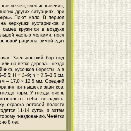
 «че-че-че», «чень», «чееии»,
ногих других ситуациях, при
ьрьрь». Поют мало. В период
 на верхушки кустарников и
й самец кружится в воздухе
льшей частью мелкими, нося
 основой рациона, зимой едят
ючая Заельцовский бор под
 или на ветке дерева. Гнездо
йника, кусочков бересты, а в
5.5; H = 3–9; h = 2.5–3.5 см.
нем – 17.0 × 12.5 мм. Средний
 крапин, пятнышек и завитков.
гнездо корм. У гнезда очень
позволяют себя погладить.
у, окраска ротовой полости
одятся 11-14 суток, а затем
второму гнездованию. Чечётки
но 8 лет.