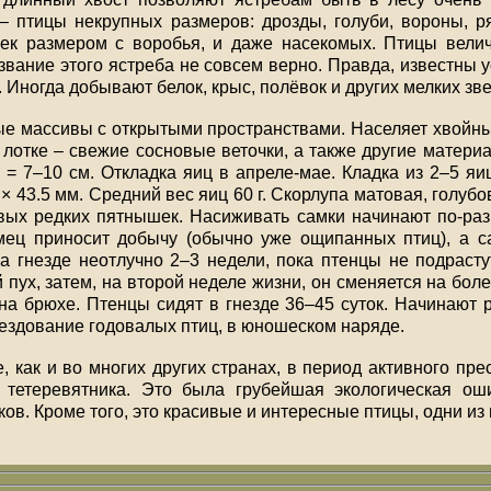
 птицы некрупных размеров: дрозды, голуби, вороны, ря
чек размером с воробья, и даже насекомых. Птицы велич
название этого ястреба не совсем верно. Правда, известн
. Иногда добывают белок, крыс, полёвок и других мелких зв
е массивы с открытыми пространствами. Населяет хвойны
в лотке – свежие сосновые веточки, а также другие матери
h = 7–10 см. Откладка яиц в апреле-мае. Кладка из 2–5 яиц
0 × 43.5 мм. Средний вес яиц 60 г. Скорлупа матовая, голубо
вых редких пятнышек. Насиживать самки начинают по-разн
мец приносит добычу (обычно уже ощипанных птиц), а с
а гнезде неотлучно 2–3 недели, пока птенцы не подраст
 пух, затем, на второй неделе жизни, он сменяется на боле
на брюхе. Птенцы сидят в гнезде 36–45 суток. Начинают 
нездование годовалых птиц, в юношеском наряде.
е, как и во многих других странах, в период активного п
тетеревятника. Это была грубейшая экологическая ош
ов. Кроме того, это красивые и интересные птицы, одни и