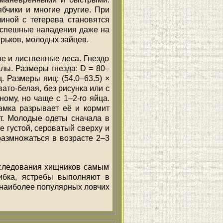
бчики и многие другие. При
иной с тетерева становятся
ы успешные нападения даже на
ерьков, молодых зайцев.
е и лиственные леса. Гнездо
алы. Размеры гнезда: D = 80–
. Размеры яиц: (54.0–63.5) ×
вато-белая, без рисунка или с
ому, но чаще с 1–2-ro яйца.
амка разрывает её и кормит
ут. Молодые одеты сначала в
е густой, сероватый сверху и
размножаться в возрасте 2–3
реследования хищников самым
ибка, ястребы выполняют в
з наиболее популярных ловчих