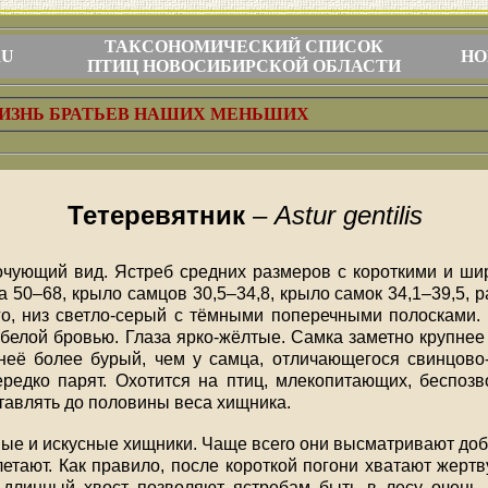
ТАКСОНОМИЧЕСКИЙ СПИСОК
RU
НО
ПТИЦ НОВОСИБИРСКОЙ ОБЛАСТИ
ИЗНЬ БРАТЬЕВ НАШИХ МЕНЬШИХ
Тетеревятник
–
Astur gentilis
очующий вид. Ястреб средних размеров с короткими и ш
ина 50–68, крыло самцов 30,5–34,8, крыло самок 34,1–39,5,
го, низ светло-серый с тёмными поперечными полосками. 
белой бровью. Глаза ярко-жёлтые. Самка заметно крупнее
 неё более бурый, чем у самца, отличающегося свинцово
редко парят. Охотится на птиц, млекопитающих, беспозв
тавлять до половины веса хищника.
ные и искусные хищники. Чаще вcero они высматривают доб
етают. Как правило, после короткой погони хватают жертв
 длинный хвост позволяют ястребам быть в лесу очень