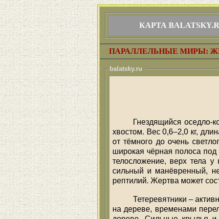
КАРТА BALATSKY.
ПАРАЛЛЕЛЬНЫЕ МИРЫ: Ж
balatsky.ru
Гнездящийся оседло-к
хвостом. Вес 0,6–2,0 кг, дл
от тёмного до очень светло
широкая чёрная полоса под 
телосложение, верх тела у
сильный и манёвренный, не
рептилий. Жертва может сос
Тетеревятники – актив
на дереве, временами перел
дереве. Сильные крылья и