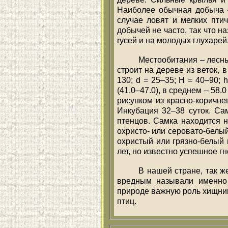
Наиболее обычная добыча –
случае ловят и мелких пти
добычей не часто, так что 
rусей и на молодых глухарей
Местообитания – лесны
строит на дереве из веток, 
130; d = 25–35; H = 40–90; 
(41.0–47.0), в среднем – 58.
рисунком из красно-коричне
Инкубация 32–38 суток. Са
птенцов. Самка находится н
охристо- или серовато-белый
охристый или грязно-белый 
лет, но известно успешное г
В нашей стране, так ж
вредным называли именно 
природе важную роль хищник
птиц.