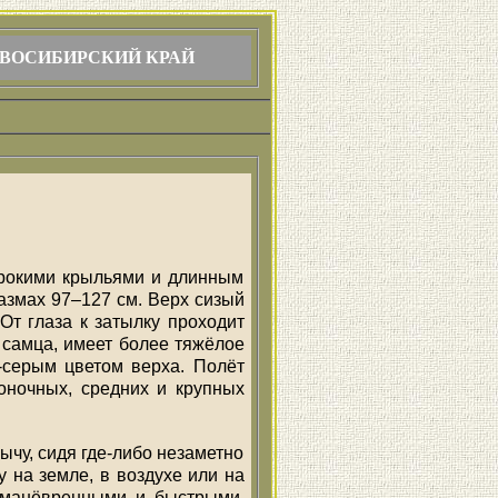
ВОСИБИРСКИЙ КРАЙ
ирокими крыльями и длинным
 размах 97–127 см. Верх сизый
От глаза к затылку проходит
 самца, имеет более тяжёлое
-серым цветом верха. Полёт
оночных, средних и крупных
ычу, сидя где-либо незаметно
у на земле, в воздухе или на
 манёвренными и быстрыми.