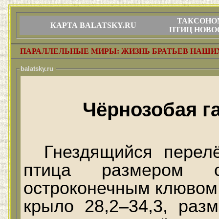
ТАКСОНО
КАРТА BALATSKY.RU
ПТИЦ НОВО
ПАРАЛЛЕЛЬНЫЕ МИРЫ: ЖИЗНЬ БРАТЬЕВ НАШ
balatsky.ru
Чёрнозобая г
Гнездящийся перел
птица размером 
остроконечным клювом. 
крыло 28,2–34,3, раз