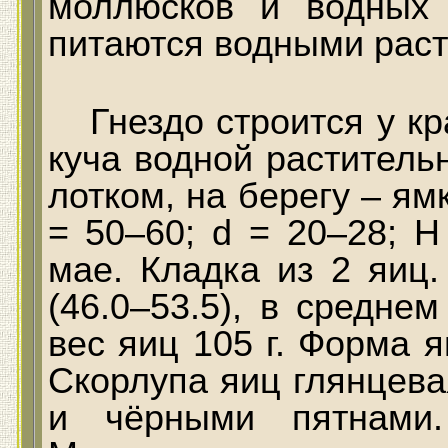
моллюсков и водных 
питаются водными раст
Гнездо строится у кр
куча водной раститель
лотком, на берегу – ям
= 50–60; d = 20–28; H
мае. Кладка из 2 яиц.
(46.0–53.5), в средне
вес яиц 105 г. Форма 
Скорлупа яиц глянцева
и чёрными пятнами.