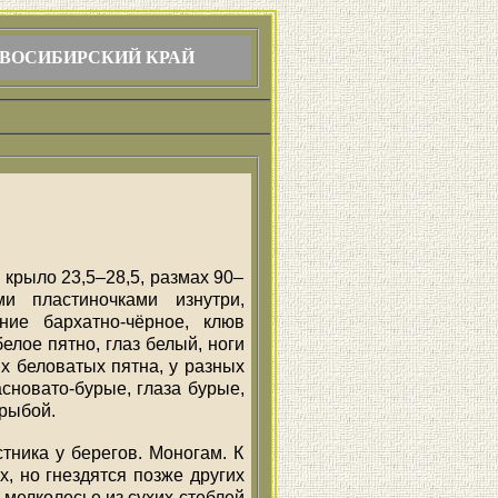
ВОСИБИРСКИЙ КРАЙ
 крыло 23,5–28,5, размах 90–
 пластиночками изнутри,
ние бархатно-чёрное, клюв
елое пятно, глаз белый, ноги
х беловатых пятна, у разных
сновато-бурые, глаза бурые,
 рыбой.
ника у берегов. Моногам. К
, но гнездятся позже других
в мелколесье из сухих стеблей