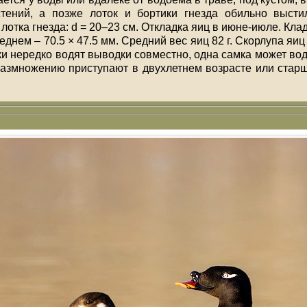
стений, а позже лоток и бортики гнезда обильно выст
отка гнезда: d = 20–23 см. Откладка яиц в июне-июле. Клад
 среднем – 70.5 × 47.5 мм. Средний вес яиц 82 г. Скорлупа я
и нередко водят выводки совместно, одна самка может води
размножению приступают в двухлетнем возрасте или стар