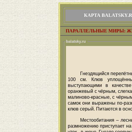
КАРТА BALATSKY.
ПАРАЛЛЕЛЬНЫЕ МИРЫ: Ж
balatsky.ru
Гнездящийся перелётный
100 см. Клюв уплощённы
выступающими в качестве
оранжевый с чёрным, слегка 
малиново-красные, с чёрным
самок они выражены по-разн
клюв серый. Питаются в осн
Местообитания – лесн
размножению приступает на 
уток - в июне. Гнездо сооруж