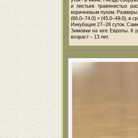
и листьев травянистых ра
коричневым пухом. Размеры л
(66.0–74.0) × (45.0–49.0), в
Инкубация 27–28 суток. Самк
Зимовки на юге Европы. К 
возраст – 13 лет.