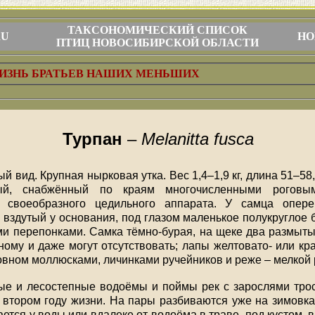
ТАКСОНОМИЧЕСКИЙ СПИСОК
RU
НО
ПТИЦ НОВОСИБИРСКОЙ ОБЛАСТИ
ИЗНЬ БРАТЬЕВ НАШИХ МЕНЬШИХ
Турпан
–
Melanitta fusca
 вид. Крупная нырковая утка. Вес 1,4–1,9 кг, длина 51–58,
й, снабжённый по краям многочисленными роговыми
 своеобразного цедильного аппарата. У самца опере
вздутый у основания, под глазом маленькое полукруглое б
и перепонками. Самка тёмно-бурая, на щеке два размыты
ому и даже могут отсутствовать; лапы желтовато- или кра
овном моллюсками, личинками ручейников и реже – мелкой
ые и лесостепные водоёмы и поймы рек с зарослями трост
втором году жизни. На пары разбиваются уже на зимовках
ается у воды или вдалеке от водоёма в траве, под кустом, 