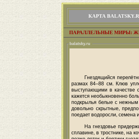
КАРТА BALATSKY.
ПАРАЛЛЕЛЬНЫЕ МИРЫ: Ж
balatsky.ru
Гнездящийся перелётны
размах 84–88 см. Клюв уп
выступающими в качестве с
кажется необыкновенно боль
подкрылья белые с нежным р
довольно скрытные, предпо
поедает водоросли, семена 
На гнездовье придерж
сплавине, в тростнике, на к
позже лоток и бортики гнез