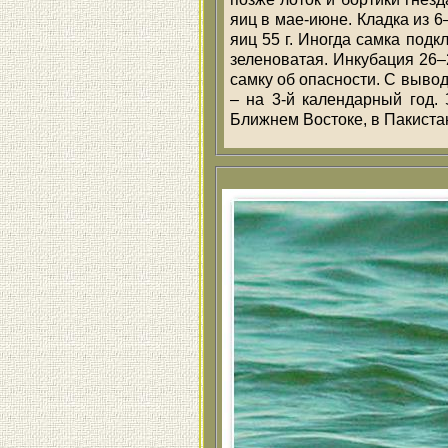
яиц в мае-июне. Кладка из 6–
яиц 55 г. Иногда самка подк
зеленоватая. Инкубация 26–
самку об опасности. С вывод
– на 3-й календарный год.
Ближнем Востоке, в Пакиста