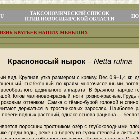
ТАКСОНОМИЧЕСКИЙ СПИСОК
RU
НО
ПТИЦ НОВОСИБИРСКОЙ ОБЛАСТИ
ИЗНЬ БРАТЬЕВ НАШИХ МЕНЬШИХ
Красноносый нырок
–
Netta rufina
й вид. Крупная утка размером с крякву. Вес 0,9–1,4 кг, д
лощённый, снабжённый по краям многочисленными рогов
воеобразного цедильного аппарата. В брачном наряде г
шой. Клюв малиново-красный, ноги грязно-красные. Грудь 
озовым оттенком. Самка с тёмно-бурой головой и спиной
читают держаться в тростниковых зарослях. Наиболее р
и побеги водных растений, однако основа рациона — беспо
ивается поросших тростником озёр с глубоководными плёс
очке среди воды, реже на берегу из сухих стеблей и листье
да выстилаются собственным пухом. Размеры гнезда: D = 2