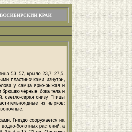
ВОСИБИРСКИЙ КРАЙ
лина 53–57, крыло 23,7–27,5,
ыми пластиночками изнутри,
олова у самца ярко-рыжая и
и брюшко чёрные, бока тела и
, светло-серая снизу. Птицы
астительноядные из нырков:
звоночные.
ами. Гнездо сооружается на
в водно-болотных растений, а
6–35; d = 17–22 см. Откладка