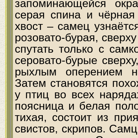
запоминающейся окра
серая спина и чёрная
хвост – самец узнаётс
розовато-бурая, сверху
спутать только с самк
серовато-бурые сверху,
рыхлым оперением н
Затем становятся похо
у птиц во всех наряд
поясница и белая пол
тихая, состоит из пр
свистов, скрипов. Самц