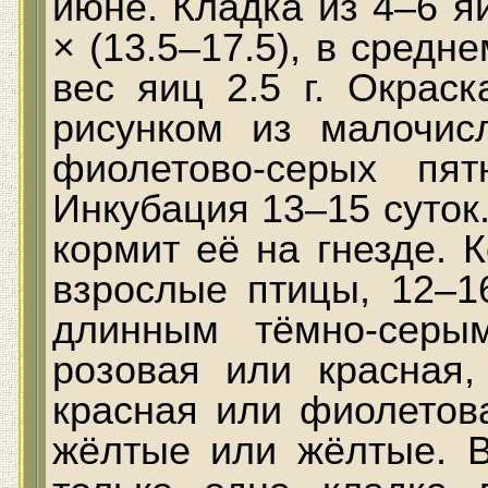
июне. Кладка из 4–6 яи
× (13.5–17.5), в средн
вес яиц 2.5 г. Окрас
рисунком из малочис
фиолетово-серых пя
Инкубация 13–15 суток
кормит её на гнезде. 
взрослые птицы, 12–1
длинным тёмно-серы
розовая или красная,
красная или фиолетов
жёлтые или жёлтые. 