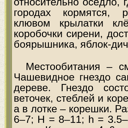
относительно осёдло, г
городах кормятся, 
клювом крылатки кл
коробочки сирени, дос
боярышника, яблок-дич
Местообитания – с
Чашевидное гнездо са
дереве. Гнездо сос
веточек, стеблей и кор
а в лотке – корешки. Ра
6–7; H = 8–11; h = 3.5