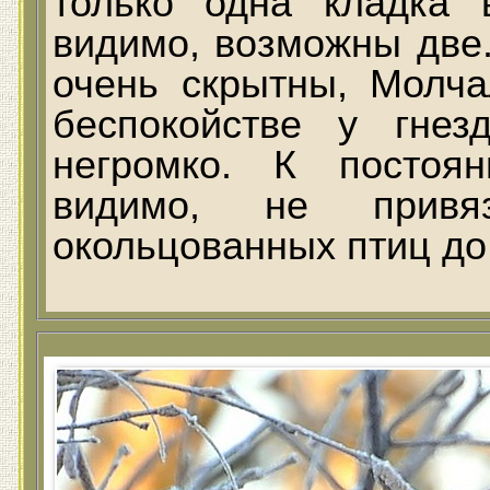
только одна кладка 
видимо, возможны две.
очень скрытны, Молч
беспокойстве у гне
негромко. К постоя
видимо, не привя
окольцованных птиц до 