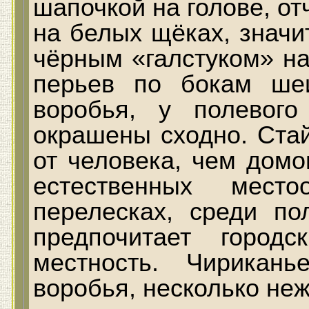
шапочкой на голове, о
на белых щёках, знач
чёрным «галстуком» на
перьев по бокам ше
воробья, у полевог
окрашены сходно. Ста
от человека, чем домо
естественных мест
перелесках, среди по
предпочитает город
местность. Чирикан
воробья, несколько неж