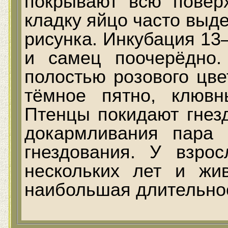
покрывают всю повер
кладку яйцо часто выд
рисунка. Инкубация 13
и самец поочерёдно.
полостью розового цве
тёмное пятно, клювн
Птенцы покидают гнезд
докармливания пара
гнездования. У взро
нескольких лет и жи
наибольшая длительност