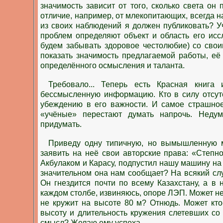
значимость зависит от того, сколько света о
отличие, например, от млекопитающих, всегда н
из своих наблюдений я должен публиковать? Уч
проблем определяют объект и область его иссл
будем забывать здоровое честолюбие) со сво
показать значимость предлагаемой работы, её
определённого осмысления и таланта.
Требовало... Теперь есть Красная книга
бессмысленную информацию. Кто в силу отсутс
убеждению в его важности. И самое страшное
«учёные» перестают думать напрочь. Неду
придумать.
Приведу одну типичную, но вымышленную мн
заявить на неё свои авторские права: «Степн
Акбулаком и Карасу, подпустил нашу машину на 
значительном она нам сообщает? На всякий случ
Он гнездится почти по всему Казахстану, а в 
каждом столбе, извиняюсь, опоре ЛЭП. Может не
не кружит на высоте 80 м? Отнюдь. Может кто
высоту и длительность кружения слетевших со 
смысл? Желаю ему успеха.