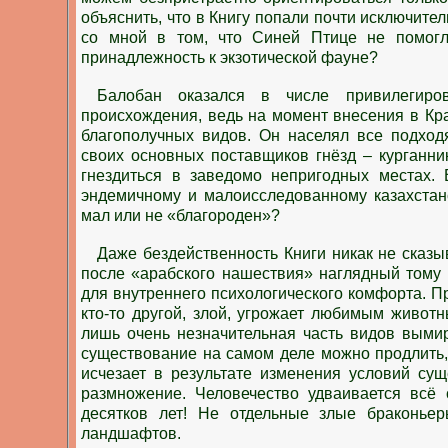
объяснить, что в Книгу попали почти исключите
со мной в том, что Синей Птице не помогл
принадлежность к экзотической фауне?
Балобан оказался в числе привилегиров
происхождения, ведь на момент внесения в Кр
благополучных видов. Он населял все подход
своих основных поставщиков гнёзд – курганни
гнездиться в заведомо непригодных местах. 
эндемичному и малоисследованному казахстан
мал или не «благороден»?
Даже бездейственность Книги никак не сказы
после «арабского нашествия» наглядный тому
для внутреннего психологического комфорта. Пр
кто-то другой, злой, угрожает любимым животн
лишь очень незначительная часть видов вымир
существование на самом деле можно продлить,
исчезает в результате изменения условий су
размножение. Человечество удваивается всё
десятков лет! Не отдельные злые браконье
ландшафтов.