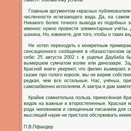
Главным аргументом «красных публикователе
численности исчезающего вида. Да, на самом
Никакого более точного вывода из подобных за
именно: нужно провести элементарные учёты. Д
шахина. Но, извините, для того, чтобы о таких в
Не хотел переходить к конкретным примерам
сенсационного сообщения в «Казахстанском ор
себе: 25 августа 2002 г. в ущелье Даубаба 
вымершем сумчатом волке или динозавре. Зад
Красной книги уверяют, что филин вымирает, и
сказке про голого короля, мы не верим собстве
редкая, чем все остальные. Нас, учёных, п
самозабвенно исполняем. А завтра я дам заметку
Крайне сомнительна польза, принесённая Кра
видов на важные и второстепенные. Красная кн
рода чиновников и священным писанием для с
мыслящей науке не пристало обслуживать некие
П.В.Пфандер