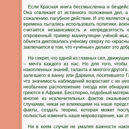
Если Красная книга бессмысленна и бездейс
Она отвлекает от истинного положения дел, а
сожалению, пагубное действие. И это является 
времена пытались использовать политики, вое
считается независимость и непредвзятост
откровенный пример манипуляции учёной мысл
объекта диктовалась учёному сверху по «красн
заключается в том, что «учёные» делают это до
Не секрет, что одной из главных сил, движущи
– мечта каждого из нас. Но для того, чтобы
накопленных знаний, таланта и многого другого
залезшего в ванну или Дарвина, посетившего Г
что значимость наблюдений возрастает с их не
необычное расположение гнезда или обнаруже
греются в Африке. Бесспорно, подобный материа
многие из исключительных фактов оказывают
случаями, никак не влияющими на наше предст
факты, создать теорию, которая может пос
полностью изменить наше мировоззрение, как э
Ни в коем случае не умаляя важности накоп