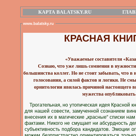
КАРТА BALATSKY.RU
ГЛАВ
www.balatsky.ru
КРАСНАЯ КНИ
«Уважаемые составители «Каза
Сознаю, что уже лишь сомнения в нужности
большинства коллег. Но не стоит забывать, что в 
голосования, а силой фактов и логики. Не см
орнитологии явилась причиной настоящего вы
мужества опубликовать 
Трогательная, но утопическая идея Красной к
для нашей совести, замученной сознанием вин
внесения их в магические „красные“ списки нам
фактами. Никого не смущает ни абсурдность де
субъективность подбора кандидатов. Эмоции оп
можем безпристрастно ориентироваться тольк