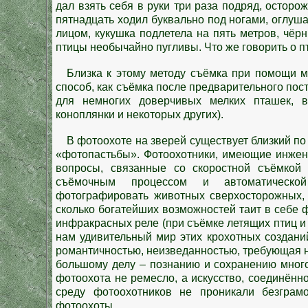
дал взять себя в руки три раза подряд, осторо
пятнадцать ходил буквально под ногами, оглуш
лицом, кукушка подлетела на пять метров, чёр
птицы необычайно пугливы. Что же говорить о 
Близка к этому методу съёмка при помощи м
способ, как съёмка после предварительного пос
для немногих доверчивых мелких пташек, вр
коноплянки и некоторых других).
В фотоохоте на зверей существует близкий по
«фотопастьбы». Фотоохотники, имеющие инжене
вопросы, связанные со скоростной съёмкой
съёмочным процессом и автоматической
фотографировать животных сверхосторожных, 
сколько богатейших возможностей таит в себе 
инфракрасных реле (при съёмке летящих птиц 
нам удивительный мир этих крохотных создани
романтичностью, неизведанностью, требующая н
большому делу – познанию и сохранению много
фотоохота не ремесло, а искусство, соединённо
среду фотоохотников не проникали безгра
фотоохоты.