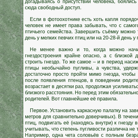
догадываясь о присутствии человека, боялис
сюда свободный доступ.
Если в фотоохотнике есть хоть капля порядоч
человек не имеет права забывать, что с само
птичьего семейства. Завершить съёмку можно т
день у мелких певчих птиц или на 20-28-й день у
Не менее важно и то, когда можно начи
гнездостроения крайне опасно, а с близкой д
строить гнездо. То же самое – и в период насиж
птицы необычайно пугливы, а чувства, удерж
достаточно просто пройти мимо гнезда, чтобы
после появления птенцов, в поведении родите
возрастает в десятки раз, продолжая усиливать
близкого расстояния. Но перед этим обязательно
родителей. Вот главнейшие её правила.
Первое. Установить каркасную палатку на зав
метров для сравнительно доверчивых). В течен
птиц, подвигать её (находясь внутри) к гнезду 
учитывать, что степень пугливости различна не 
Например, одна чета соловьёв с полным безра