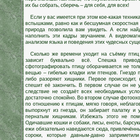
их бы собрать, сберечь – для себя, для всех!
Если у вас имеется при этом кое-какая техни
вспышками, равно как и бесшумная скоростная 
природа позволила вам увидеть. А если най
наполнить эти кадры звучанием. А видеомаг
анализом языка и поведения этих чудесных суще
Сколько же времени уходит на съёмку птиц 
зависит буквально всё. Спешка привод
сфотографировать птицу оборачивается не тол
вещью – гибелью кладки или птенцов. Гнездо 
либо разоряют хищники. Первое происходит, 
спешит её закончить. В первом случае он не 
следствие не создаёт всех необходимых усло
достаточно спокойно. Во втором случае фотоохо
по отношению к птицам, мягко говоря, неблаго
выпорхнут из гнезда, он забирает палатку и
пернатым хищникам. Избежать этого не пом
Одичавшие кошки и собаки, лисы, еноты, барсуки
ежи обязательно наведаются сюда, привлечённы
сороки, которые давным-давно заприметил