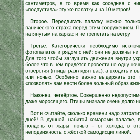
сантиметров, в то время как соседняя с ни
«подпустила» эту же палатку и на 10 метров!
Второе. Передвигать палатку можно тольк
панического страха перед этим сооружением. П
натянутым на каркас и не трепетать на ветру.
Третье. Категорически необходимо искл
фотопалатке и рядом с ней: они не должны ни
Для того чтобы заглушить движения внутри ук
более что в нём придётся провести не одну но
отверстия (птицы разглядят вас), а входить и в
или ночью. Особенно важно выдержать это 
«позволят» вам вести более вольный образ жизн
Наконец, четвёртое. Совершенно недопустим
даже моросящего. Птицы вначале очень долго не
Вот и считайте, сколько времени надо затратит
дней! В душной, набитой комарами палатке, 
полдень от жары, ночью – от холода, в от
неподвижность, с жёсткой самодисциплиной.