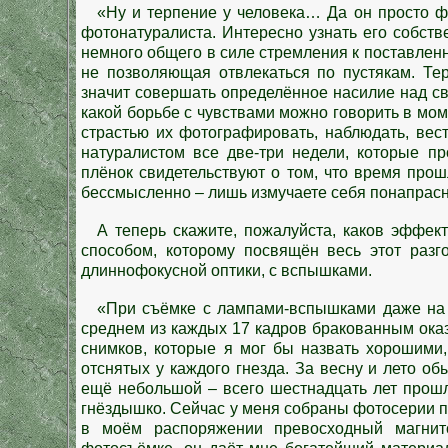
«Ну и терпение у человека… Да он просто ф
фотонатуралиста. Интересно узнать его собствен
немного общего в силе стремления к поставленн
не позволяющая отвлекаться по пустякам. Те
значит совершать определённое насилие над св
какой борьбе с чувствами можно говорить в мо
страстью их фотографировать, наблюдать, вест
натуралистом все две-три недели, которые п
плёнок свидетельствуют о том, что время прош
бессмысленно – лишь измучаете себя понапрасн
А теперь скажите, пожалуйста, каков эффе
способом, которому посвящён весь этот разго
длиннофокусной оптики, с вспышками.
«При съёмке с лампами-вспышками даже на 
среднем из каждых 17 кадров бракованным ока
снимков, которые я мог бы назвать хорошими,
отснятых у каждого гнезда. За весну и лето об
ещё небольшой – всего шестнадцать лет прошл
гнёздышко. Сейчас у меня собраны фотосерии п
в моём распоряжении превосходный магнит