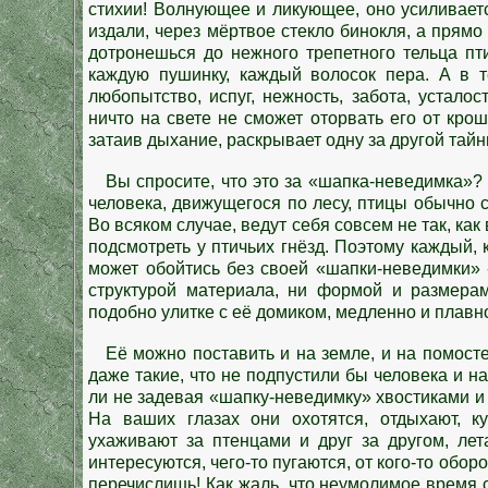
стихии! Волнующее и ликующее, оно усиливается
издали, через мёртвое стекло бинокля, а прямо 
дотронешься до нежного трепетного тельца п
каждую пушинку, каждый волосок пера. А в т
любопытство, испуг, нежность, забота, устало
ничто на свете не сможет оторвать его от крош
затаив дыхание, раскрывает одну за другой тай
Вы спросите, что это за «шапка-неведимка»? В
человека, движущегося по лесу, птицы обычно с
Во всяком случае, ведут себя совсем не так, как
подсмотреть у птичьих гнёзд. Поэтому каждый,
может обойтись без своей «шапки-неведимки» -
структурой материала, ни формой и размерам
подобно улитке с её домиком, медленно и плавно
Её можно поставить и на земле, и на помосте
даже такие, что не подпустили бы человека и н
ли не задевая «шапку-неведимку» хвостиками и д
На ваших глазах они охотятся, отдыхают, ку
ухаживают за птенцами и друг за другом, летаю
интересуются, чего-то пугаются, от кого-то обор
перечислишь! Как жаль, что неумолимое время