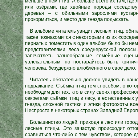
меньше в нём птиц. А больше всего их там, где 
или озёрами, где хвойные породы соседств
деревья – с обильными зарослями кустарн
прокормиться, и место для гнезда подыскать.
В альбоме читатель увидит лесных птиц, обит
также познакомится с некоторыми из их «соседе
пернатых поместить в один альбом было бы не
представителями леса среднерусской полосы.
запечатлеть разнообразные семейные сцен
увлекательным, но постарайтесь быть критич
человека, безудержно влюблённого в своё дело.
Читатель обязательно должен увидеть в наше
подражание. Съёмка птиц тем способом, о кото
необходим для тех, кто в силу своих професси
секретами съёмки птиц в лесу, в естественных
гнезда, сложной тактики и этики фотоохоты все
Неспроста в некоторых странах Западной Европ
Большинство людей, приходя в лес или городс
лесные птицы. Это зачастую происходит отто
сравниться что-либо с тем чувством, которое 