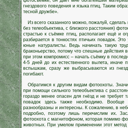
фотосъёмке, он даёт мне богатейший материа
гнездового поведения и языка птиц. Таким образ
тесной дружбе».
Из всего сказанного можно, пожалуй, сделать
без телеобъектива, с близкого расстояния) фото
страстью к съёмке птиц, располагает ещё и о
разбирается в тонкостях птичьих повадок. Это 
юные натуралисты. Ведь начинать такую тру
браконьерство, потому что спешные действия 
при этом компромисс – начать съёмку в последн
4-5 дней до их естественного вылета, иначе 
вспышкам, сразу же выбрасываются из гнезд
погибают.
Обратимся к другим видам фотоохоты. Значи
при помощи сильного телеобъектива с расстоя
гораздо менее опасен для гнёзд и не требует 
повадок здесь также необходимо. Вообще
разнообразны и интересны. К сожалению, в не
подробно, поэтому лишь перечислим их. За
фотоохота с магнитофоном, которая помимо фо
животных. При умелом применении этот метод