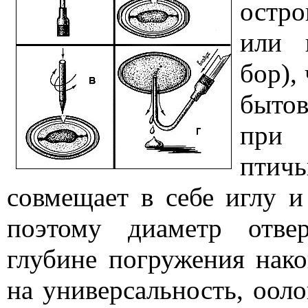
остро
или 
бор),
бытов
при 
птич
совмещает в себе иглу и
поэтому диаметр отве
глубине погружения нако
на универсальность, оол