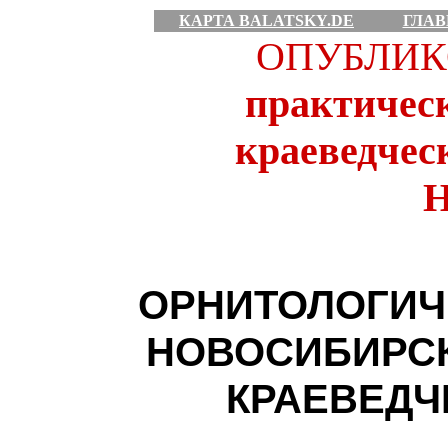
КАРТА BALATSKY.DE
ГЛАВ
ОПУБЛИК
практичес
краеведческ
Н
ОРНИТОЛОГИЧ
НОВОСИБИРС
КРАЕВЕДЧ