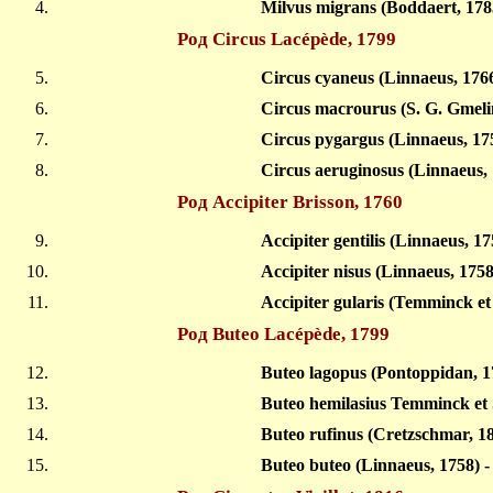
Milvus migrans (Boddaert, 1
Род Circus Lacépède, 1799
Circus cyaneus (Linnaeus, 176
Circus macrourus (S. G. Gmeli
Circus pygargus (Linnaeus, 17
Circus aeruginosus (Linnaeus
Род Accipiter Brisson, 1760
Accipiter gentilis (Linnaeus, 
Accipiter nisus (Linnaeus, 17
Accipiter gularis (Temminck e
Род Buteo Lacépède, 1799
Buteo lagopus (Pontoppidan, 
Buteo hemilasius Temminck et
Buteo rufinus (Cretzschmar, 
Buteo buteo (Linnaeus, 1758