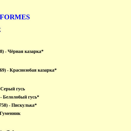
IFORMES
E
58) - Чёрная казарка*
 1769) - Краснозобая казарка*
- Серый гусь
9) - Белолобый гусь*
1758) - Пискулька*
- Гуменник