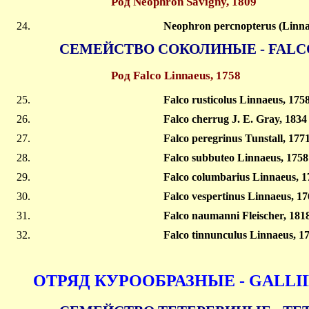
Род Neophron Savigny, 1809
Neophron percnopterus (Linna
СЕМЕЙСТВО СОКОЛИНЫЕ - FALC
Род Falco Linnaeus, 1758
Falco rusticolus Linnaeus, 175
Falco cherrug J. E. Gray, 183
Falco peregrinus Tunstall, 177
Falco subbuteo Linnaeus, 1758
Falco columbarius Linnaeus, 
Falco vespertinus Linnaeus, 1
Falco naumanni Fleischer, 18
Falco tinnunculus Linnaeus, 
ОТРЯД КУРООБРАЗНЫЕ - GALLI