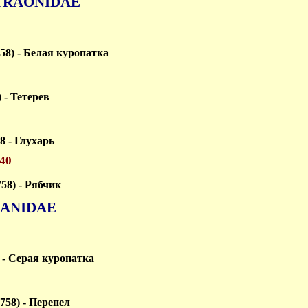
TRAONIDAE
758) - Белая куропатка
) - Тетерев
58 - Глухарь
840
758) - Рябчик
IANIDAE
) - Серая куропатка
1758) - Перепел