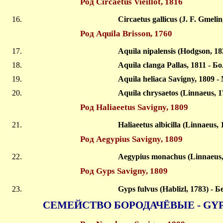
Род Circaetus Vieillot, 1816
Circaetus gallicus (J. F. Gmeli
Род Aquila Brisson, 1760
Aquila nipalensis (Hodgson, 1
Aquila clanga Pallas, 1811 -
Aquila heliaca Savigny, 1809 
Aquila chrysaetos (Linnaeus, 
Род Haliaeetus Savigny, 1809
Haliaeetus albicilla (Linnaeus
Род Aegypius Savigny, 1809
Aegypius monachus (Linnaeus
Род Gyps Savigny, 1809
Gyps fulvus (Hablizl, 1783) -
СЕМЕЙСТВО БОРОДАЧЁВЫЕ - GY