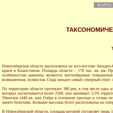
КАРТА:
ТАКСОНОМИЧЕ
Новосибирская область расположена на юго-востоке Западно-С
краем и Казахстаном. Площадь области – 178 тыс. кв. км. П
особенностью равнины являются лентообразные повышения р
возвышенная, холмистая. Сюда заходит самый северный отрог А
По территории области протекает 380 рек, в том числе одна 
которых насчитывается более 2500, они занимают 3,5% террито
Убинское (440 кв. км). Озёра в основном пресные и только 
занято болотами. Большие массивы болот расположены на север
В Новосибирской области, площадь которой составляет лишь 