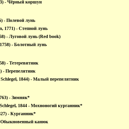
783) - Чёрный коршун
6) - Полевой лунь
n, 1771) - Степной лунь
58) - Луговой лунь (Red book)
, 1758) - Болотный лунь
1758) - Тетеревятник
58) - Перепелятник
t Schlegel, 1844) - Малый перепелятник
1763) - Зимняк*
 Schlegel, 1844 - Мохноногий курганник*
1827) - Курганник*
) - Обыкновенный канюк