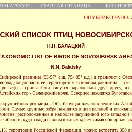
 BALATSKY.RU
ГЛАВНАЯ СТРАНИЦА
БИБЛИОГР
ОПУБЛИКОВАНО:
СКИЙ СПИСОК ПТИЦ НОВОСИБИРСК
Н.Н. БАЛАЦКИЙ
TAXONOMIC LIST OF BIRDS OF NOVOSIBIRSK ARE
N.N. Balatsky
ибирской равнины (53-57° с.ш. 75- 85° в.д.) и граничит с Омс
реобладающая часть её территории в основном равнинна – это
ельефа – гривы. Они тянутся параллельно друг другу, их в
лтайских гор - Салаирский кряж. Севернее находятся Буготакск
из крупнейших рек мира - Обь, берущая начало в ледниках Алт
рии. Самые крупные озёра находятся в центральной и юго-западно
немногие, расположенные в наиболее засушливой юго-западной 
е области, куда заходит своим южным краем самая обширная в м
1,1% территории Российской Федерации, можно встретить 350 в