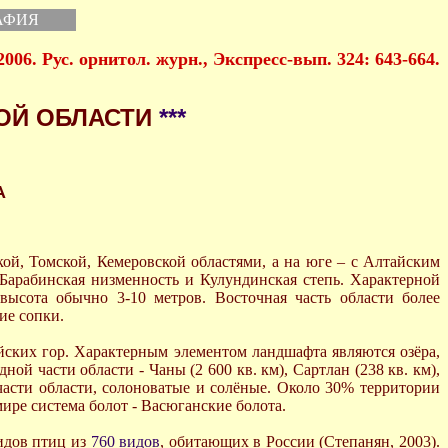
АФИЯ
2006. Рус. орнитол. журн., Экспресс-вып. 324: 643-664.
ОЙ ОБЛАСТИ
***
A
кой, Томской, Кемеровской областями, а на юге – с Алтайским
 Барабинская низменность и Кулундинская степь. Характерной
ысота обычно 3-10 метров. Восточная часть области более
ие сопки.
айских гор. Характерным элементом ландшафта являются озёра,
й части области - Чаны (2 600 кв. км), Сартлан (238 кв. км),
части области, солоноватые и солёные. Около 30% территории
ире система болот - Васюганские болота.
идов птиц из
760 видов
, обитающих в России (Степанян, 2003).