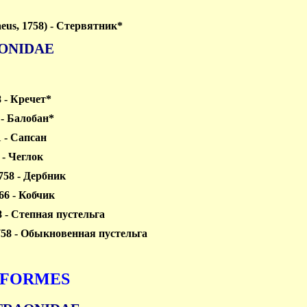
eus, 1758) - Стервятник*
ONIDAE
8 - Кречет*
4 - Балобан*
1 - Сапсан
 - Чеглок
1758 - Дербник
766 - Кобчик
18 - Степная пустельга
1758 - Обыкновенная пустельга
IFORMES