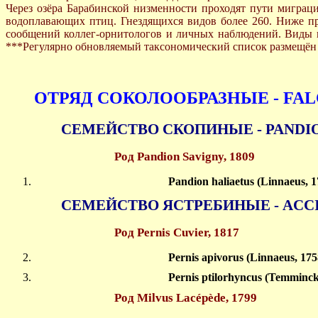
Через озёра Барабинской низменности проходят пути миграц
водоплавающих птиц. Гнездящихся видов более 260. Ниже п
сообщений коллег-орнитологов и личных наблюдений. Виды пт
***Регулярно обновляемый таксономический список размещён 
ОТРЯД СОКОЛООБРАЗНЫЕ - FA
СЕМЕЙСТВО СКОПИНЫЕ - PANDI
Род Pandion Savigny, 1809
Pandion haliaetus (Linnaeus, 
СЕМЕЙСТВО ЯСТРЕБИНЫЕ - ACCI
Род Pernis Cuvier, 1817
Pernis apivorus (Linnaeus, 1
Pernis ptilorhyncus (Temminc
Род Milvus Lacépède, 1799