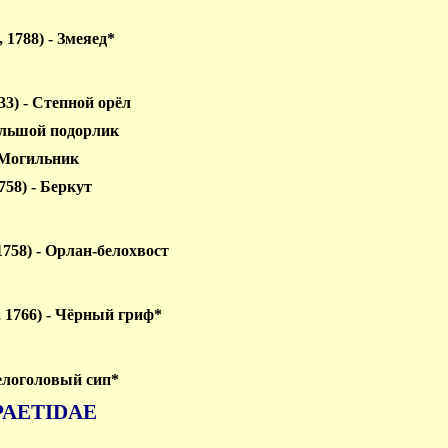
n, 1788) - Змеяед*
833) - Степной орёл
 Большой подорлик
- Могильник
1758) - Беркут
, 1758) - Орлан-белохвост
, 1766) - Чёрный гриф*
 Белоголовый сип*
PAETIDAE