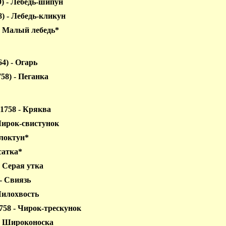
89) - Лебедь-шипун
8) - Лебедь-кликун
0 - Малый лебедь*
64) - Огарь
758) - Пеганка
 1758 - Кряква
 Чирок-свистунок
Клоктун*
асатка*
- Серая утка
 - Свиязь
 Шилохвость
1758 - Чирок-трескунок
8 - Широконоска